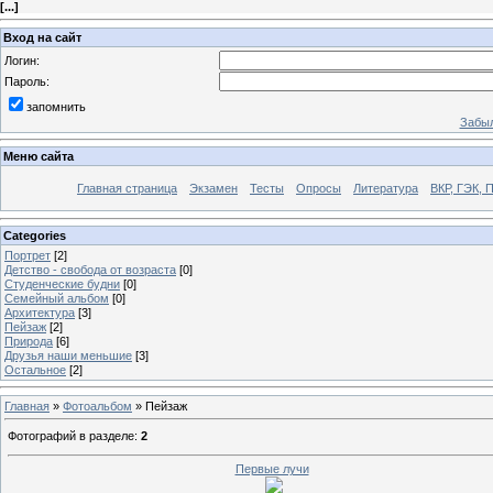
[
...
]
Вход на сайт
Логин:
Пароль:
запомнить
Забыл
Меню сайта
Главная страница
Экзамен
Тесты
Опросы
Литература
ВКР, ГЭК, 
Categories
Портрет
[2]
Детство - свобода от возраста
[0]
Студенческие будни
[0]
Семейный альбом
[0]
Архитектура
[3]
Пейзаж
[2]
Природа
[6]
Друзья наши меньшие
[3]
Остальное
[2]
Главная
»
Фотоальбом
» Пейзаж
Фотографий в разделе
:
2
Первые лучи