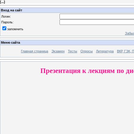
[
...
]
Вход на сайт
Логин:
Пароль:
запомнить
Забыл
Меню сайта
Главная страница
Экзамен
Тесты
Опросы
Литература
ВКР, ГЭК, 
Презентация к лекциям по д