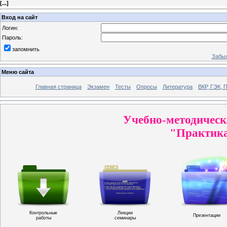
[
...
]
Вход на сайт
Логин:
Пароль:
запомнить
Забыл
Меню сайта
Главная страница
Экзамен
Тесты
Опросы
Литература
ВКР, ГЭК, 
Учебно-методическ
"Практика
Контрольные
Лекции
Презентации
работы
семинары