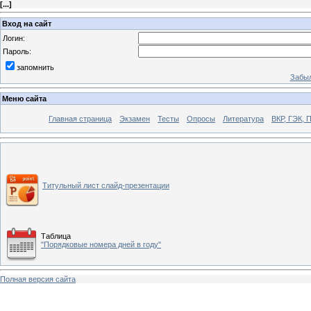
[
...
]
Вход на сайт
Логин:
Пароль:
запомнить
Забыл
Меню сайта
Главная страница
Экзамен
Тесты
Опросы
Литература
ВКР, ГЭК, 
Титульный лист слайд-презентации
Таблица
"Порядковые номера дней в году"
Полная версия сайта