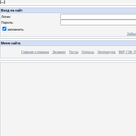
[
...
]
Вход на сайт
Логин:
Пароль:
запомнить
Забыл
Меню сайта
Главная страница
Экзамен
Тесты
Опросы
Литература
ВКР, ГЭК, 